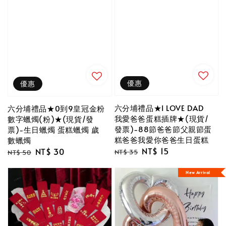
優惠
優惠
六分埔禮品★I LOVE DAD
六分埔禮品★0到9皇冠金粉
我愛爸爸蛋糕插牌★(現貨/
數字蠟燭(粉)★(現貨/發
發票)-88節爸爸節父親節蛋
票)-生日蠟燭 蛋糕蠟燭 歲
糕爸爸我愛你爸爸生日蛋糕
數蠟燭
Regular
Sale
NT$ 15
Regular
Sale
NT$ 30
NT$ 35
NT$ 50
price
price
price
price
New Arrival