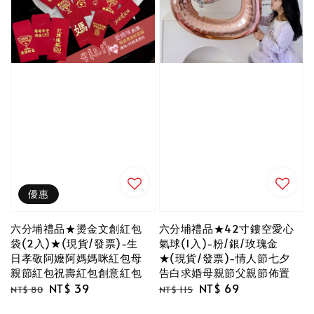
優惠
六分埔禮品★燙金文創紅包
六分埔禮品★42寸鏤空愛心
袋(2入)★(現貨/發票)-生
氣球(1入)-粉/銀/玫瑰金
日孝敬阿嬤阿媽媽咪紅包母
★(現貨/發票)-情人節七夕
親節紅包祝壽紅包創意紅包
告白求婚母親節父親節佈置
Regular
Sale
NT$ 39
Regular
Sale
NT$ 69
NT$ 80
NT$ 115
price
price
price
price