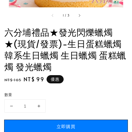
1
/
3
六分埔禮品★發光閃爍蠟燭
★(現貨/發票)-生日蛋糕蠟燭
韓系生日蠟燭 生日蠟燭 蛋糕蠟
燭 發光蠟燭
Regular
Sale
NT$ 99
優惠
NT$ 165
price
price
數量
立即購買