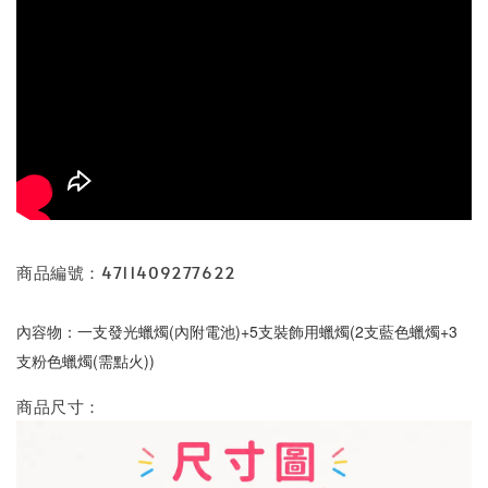
商品編號：4711409277622
內容物：
一支發光蠟燭(內附電池)+5支裝飾用蠟燭(2支藍色蠟燭+3
支粉色蠟燭(需點火))
商品尺寸：