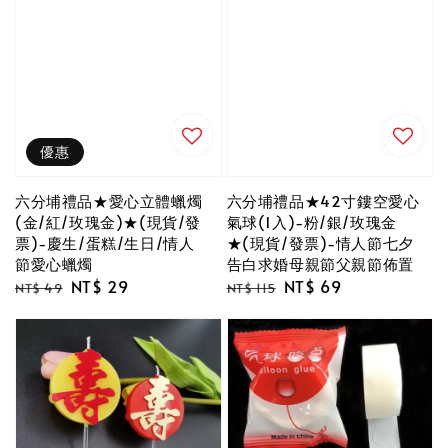
優惠
六分埔禮品★愛心立體蠟燭
六分埔禮品★42寸鏤空愛心
(金/紅/玫瑰金)★(現貨/發
氣球(1入)-粉/銀/玫瑰金
票)-慶生/蛋糕/生日/情人
★(現貨/發票)-情人節七夕
節愛心蠟燭
告白求婚母親節父親節佈置
Regular
Sale
NT$ 29
Regular
Sale
NT$ 69
NT$ 49
NT$ 115
price
price
price
price