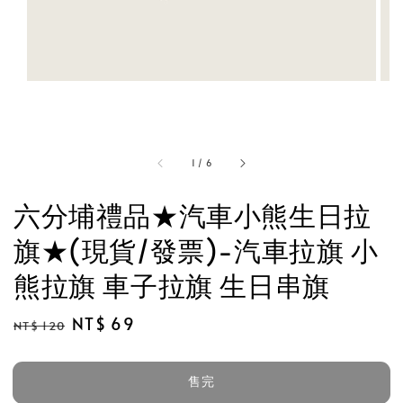
1
/
6
六分埔禮品★汽車小熊生日拉
旗★(現貨/發票)-汽車拉旗 小
熊拉旗 車子拉旗 生日串旗
Regular
Sale
NT$ 69
NT$ 120
售完
price
price
售完