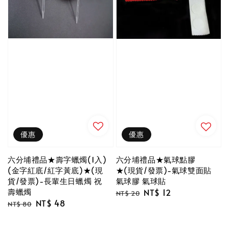
優惠
優惠
六分埔禮品★壽字蠟燭(1入)
六分埔禮品★氣球點膠
(金字紅底/紅字黃底)★(現
★(現貨/發票)-氣球雙面貼
貨/發票)-長輩生日蠟燭 祝
氣球膠 氣球貼
壽蠟燭
Regular
Sale
NT$ 12
NT$ 20
Regular
Sale
NT$ 48
price
price
NT$ 80
price
price