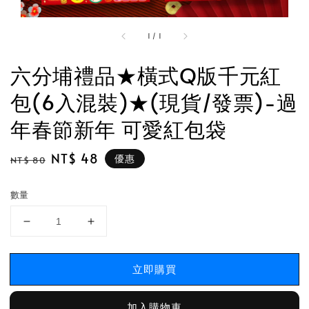
1
/
1
六分埔禮品★橫式Q版千元紅
包(6入混裝)★(現貨/發票)-過
年春節新年 可愛紅包袋
Regular
Sale
NT$ 48
優惠
NT$ 80
price
price
數量
立即購買
加入購物車