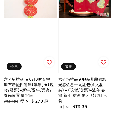
優惠
優惠
六分埔禮品 ★8/10吋百福
六分埔禮品★御品典藏銀彩
綢布燈籠四連串(單串)★(現
光感金蔥千元紅包(6入混
貨/發票)-新年/過年/元宵/
裝)★(現貨/發票)-過年 春
春節佈置 紅燈籠
節 新年 春酒 尾牙 精緻紅包
袋
Regular
Sale
從
NT$ 270
起
NT$ 450
Regular
Sale
NT$ 35
price
price
NT$ 40
price
price