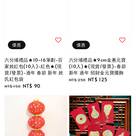
優惠
優惠
六分埔禮品★10~16筆劃-百
六分埔禮品★9cm金蔥元寶
家姓紅包(10入)-紅色★(現
(10入)★(現貨/發票)-春節
貨/發票)-過年 春節 新年 姓
新年 過年 招財金元寶擺飾
氏紅包袋
Regular
Sale
NT$ 125
NT$ 250
Regular
Sale
NT$ 90
price
price
NT$ 150
price
price