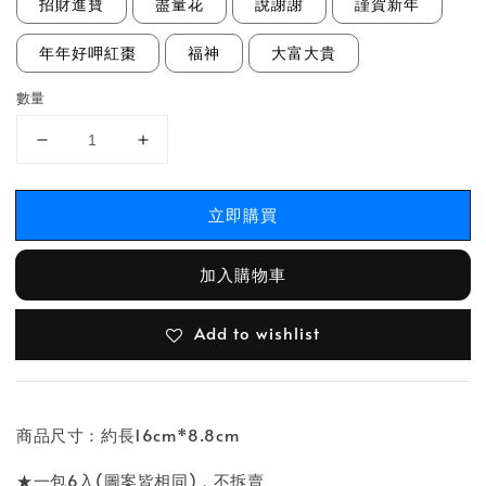
招財進寶
盡量花
說謝謝
謹賀新年
年年好呷紅棗
福神
大富大貴
數量
立即購買
加入購物車
Add to wishlist
商品尺寸：約長16cm*8.8cm
★一包6入(圖案皆相同)，不拆賣