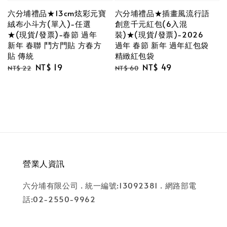
六分埔禮品★13cm炫彩元寶
六分埔禮品★插畫風流行語
絨布小斗方(單入)-任選
創意千元紅包(6入混
★(現貨/發票)-春節 過年
裝)★(現貨/發票)-2026
新年 春聯 鬥方門貼 方春方
過年 春節 新年 過年紅包袋
貼 傳統
精緻紅包袋
Regular
Sale
NT$ 19
Regular
Sale
NT$ 49
NT$ 22
NT$ 60
price
price
price
price
營業人資訊
六分埔有限公司 . 統一編號:13092381 . 網路部電
話:02-2550-9962