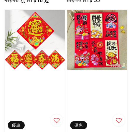
NT$ 40
NT$ 40
price
price
price
price
優惠
優惠