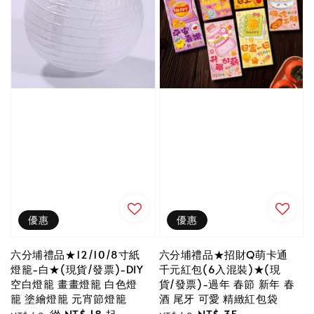
優惠
優惠
六分埔禮品★12/10/8寸紙
六分埔禮品★招財Q萌卡通
燈籠-白★(現貨/發票)-DIY
千元紅包(6入混裝)★(現
空白燈籠 畫畫燈籠 白色燈
貨/發票)-過年 春節 新年 春
籠 塗繪燈籠 元宵節燈籠
酒 尾牙 可愛 精緻紅包袋
Regular
Sale
從
NT$ 18
起
Regular
Sale
NT$ 35