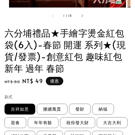
1
/
18
六分埔禮品★手繪字燙金紅包
袋(6入)-春節 開運 系列★(現
貨/發票)-創意紅包 趣味紅包
新年 過年 春節
Regular
Sale
NT$ 49
優惠
NT$ 80
price
price
款式
吉祥如意
腰纏萬貫
發財
納福
迎春
年年有餘
祝你發大財
大吉大利