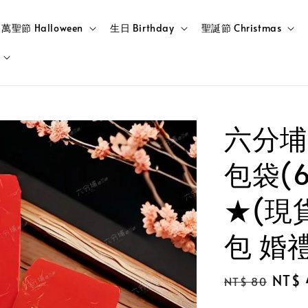
萬聖節 Halloween
生日 Birthday
聖誕節 Christmas
六分埔
包袋(
★(現
包 婚
Regular
Sale
NT$ 
NT$ 80
price
price