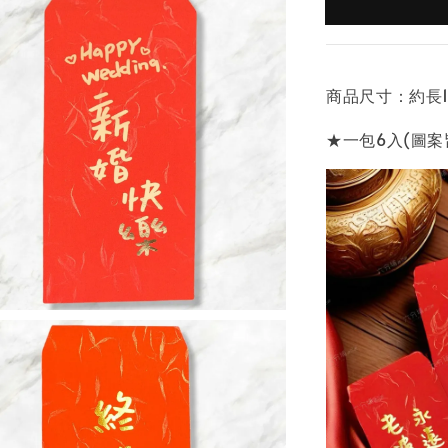
商品尺寸：約長16
★一包6入(圖案