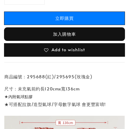
立即購買
加入購物車
Add to wishlist
商品編號：295688(紅)/295695(玫瑰金)
尺寸：未充氣前約長120cmx寬136cm
★
內附氣球點膠
★可搭配拉旗/造型氣球/字母數字氣球 會更豐富唷!