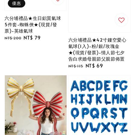
優惠
六分埔禮品★生日鋁質氣球
5件套-蜘蛛俠★(現貨/發
票)-英雄氣球
Regular
Sale
NT$ 79
NT$ 200
六分埔禮品★42寸鏤空愛心
price
price
氣球(1入)-粉/銀/玫瑰金
★(現貨/發票)-情人節七夕
告白求婚母親節父親節佈置
Regular
Sale
NT$ 69
NT$ 115
price
price