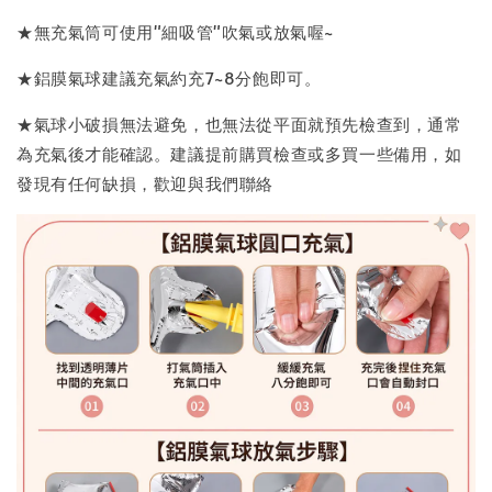
★無充氣筒可使用"細吸管"吹氣或放氣喔~
★鋁膜氣球建議充氣約充7~8分飽即可。
★氣球小破損無法避免，也無法從平面就預先檢查到，通常
為充氣後才能確認。建議提前購買檢查或多買一些備用，如
發現有任何缺損，歡迎與我們聯絡