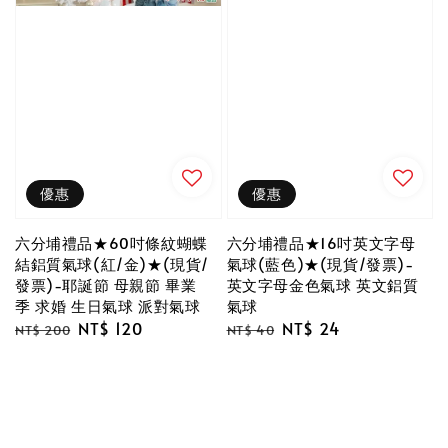
優惠
優惠
六分埔禮品★60吋條紋蝴蝶
六分埔禮品★16吋英文字母
結鋁質氣球(紅/金)★(現貨/
氣球(藍色)★(現貨/發票)-
發票)-耶誕節 母親節 畢業
英文字母金色氣球 英文鋁質
季 求婚 生日氣球 派對氣球
氣球
Regular
Sale
NT$ 120
Regular
Sale
NT$ 24
NT$ 200
NT$ 40
price
price
price
price