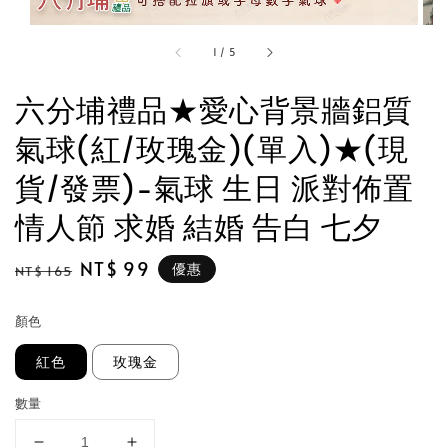
1
/
5
六分埔禮品★愛心背景牆鋁質
氣球(紅/玫瑰金)(單入)★(現
貨/發票)-氣球 生日 派對佈置
情人節 求婚 結婚 告白 七夕
Regular
Sale
NT$ 99
優惠
NT$ 165
price
price
顏色
紅色
玫瑰金
數量