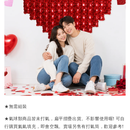
★無需組裝
★氣球類商品皆未打氣，扁平摺疊出貨。不影響使用喔! 可自
行購買氦氣填充，即會空飄。賣場另售有打氣筒，歡迎參考!