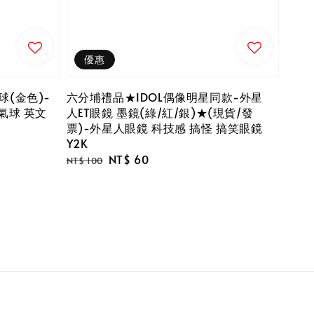
優惠
(金色)-
六分埔禮品★IDOL偶像明星同款-外星
氣球 英文
人ET眼鏡 墨鏡(綠/紅/銀)★(現貨/發
票)-外星人眼鏡 科技感 搞怪 搞笑眼鏡
Y2K
Regular
Sale
NT$ 60
NT$ 100
price
price