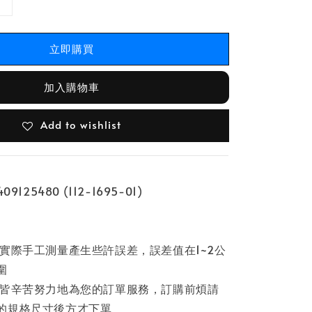
立即購買
加入購物車
Add to wishlist
9125480 (112-1695-01)
因實際手工測量產生些許誤差，誤差值在1~2公
圍
員皆辛苦努力地為您的訂單服務，訂購前煩請
的規格尺寸後方才下單