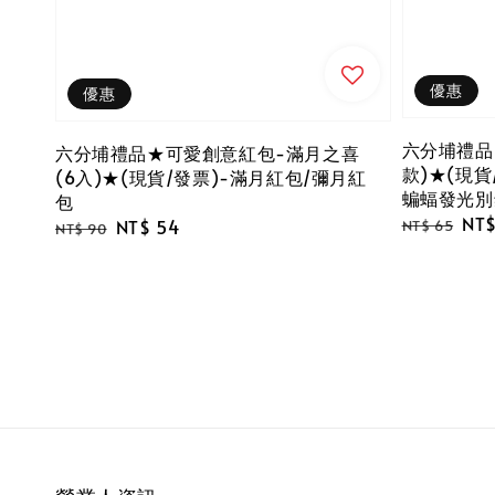
優惠
優惠
六分埔禮品
六分埔禮品★可愛創意紅包-滿月之喜
款)★(現
(6入)★(現貨/發票)-滿月紅包/彌月紅
蝙蝠發光別
包
Regular
Sal
NT$
Regular
Sale
NT$ 54
NT$ 65
NT$ 90
price
pri
price
price