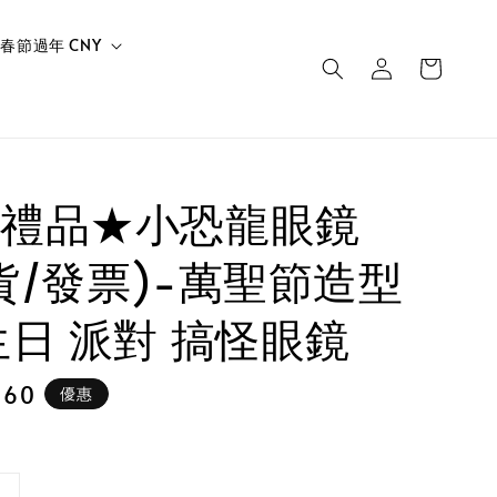
春節過年 CNY
禮品★小恐龍眼鏡
貨/發票)-萬聖節造型
生日 派對 搞怪眼鏡
 60
優惠
e