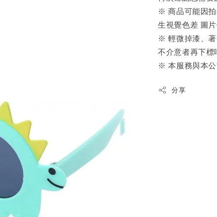
※ 商品可能因
生視覺色差 圖
※ 輕微掉漆、
不介意者再下標
※ 本服務與本
分享