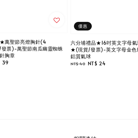
優惠
★萬聖節亮燈胸針(4
六分埔禮品★16吋英文字母氣球
貨/發票)-萬聖節南瓜幽靈蜘蛛
★(現貨/發票)-英文字母金色
針胸章
鋁質氣球
e
 39
Regular
Sale
NT$ 24
NT$ 40
ce
price
price