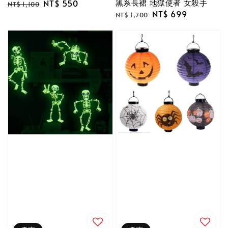
黑系長裙 地獄使者 女殺手
Regular
Sale
NT$ 550
NT$ 1,100
Regular
Sale
NT$ 699
price
price
NT$ 1,700
price
price