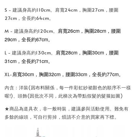
S - 建議身高約110cm。肩寬24cm，胸圍27cm，腰圍
27cm，全長約64cm。
肩寬26cm，胸圍28cm，腰圍
M - 建議身高約120cm。
29cm，
全長約
67cm。
肩寬28cm，胸圍30cm，腰圍
L - 建議身高約130cm。
31cm，
全長約
71cm。
肩寬30cm，胸圍32cm，腰圍33cm，
全長約
77cm。
XL-
內含：洋裝(因布料關係，每一件彩虹紗裙顏色的順序不一樣
喔!)、頭飾(因批次不同，此梯次為帶點假髮的髮箍如圖)
★商品為道具衣，非一般時裝，建議參與活動使用。難免有
多餘的線頭，可自行剪掉，煩請不介意的買家再下標。