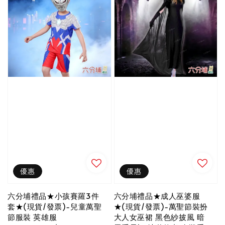
優惠
優惠
六分埔禮品★小孩賽羅3件
六分埔禮品★成人巫婆服
套★(現貨/發票)-兒童萬聖
★(現貨/發票)-萬聖節裝扮
節服裝 英雄服
大人女巫裙 黑色紗披風 暗