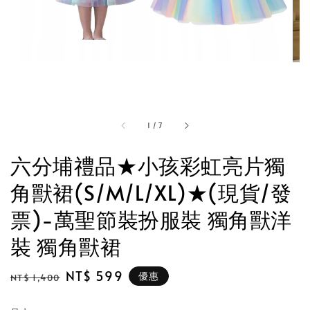
1
/
7
六分埔禮品★小孩彩虹亮片獨
角獸裙(S/M/L/XL)★(現貨/發
票)-萬聖節裝扮服裝 獨角獸洋
裝 獨角獸裙
Regular
Sale
NT$ 599
優惠
NT$ 1,400
price
price