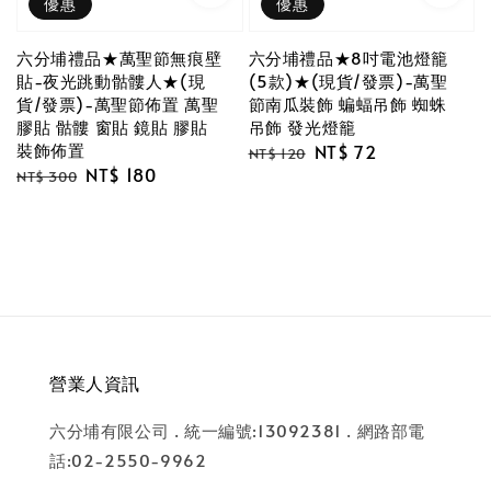
優惠
優惠
六分埔禮品★萬聖節無痕壁
六分埔禮品★8吋電池燈籠
貼-夜光跳動骷髏人★(現
(5款)★(現貨/發票)-萬聖
貨/發票)-萬聖節佈置 萬聖
節南瓜裝飾 蝙蝠吊飾 蜘蛛
膠貼 骷髏 窗貼 鏡貼 膠貼
吊飾 發光燈籠
裝飾佈置
Regular
Sale
NT$ 72
NT$ 120
Regular
Sale
NT$ 180
price
price
NT$ 300
price
price
營業人資訊
六分埔有限公司 . 統一編號:13092381 . 網路部電
話:02-2550-9962