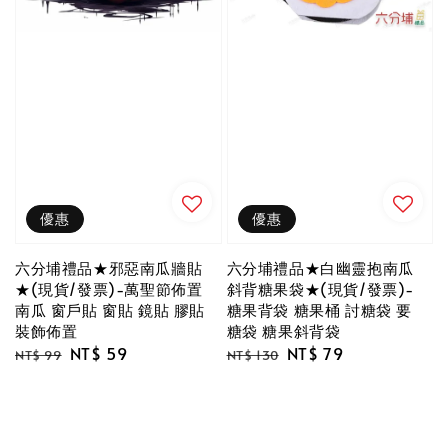
優惠
優惠
六分埔禮品★邪惡南瓜牆貼
六分埔禮品★白幽靈抱南瓜
★(現貨/發票)-萬聖節佈置
斜背糖果袋★(現貨/發票)-
南瓜 窗戶貼 窗貼 鏡貼 膠貼
糖果背袋 糖果桶 討糖袋 要
裝飾佈置
糖袋 糖果斜背袋
Regular
Sale
NT$ 59
Regular
Sale
NT$ 79
NT$ 99
NT$ 130
price
price
price
price