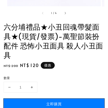
1
/
4
六分埔禮品★小丑回魂帶髮面
具★(現貨/發票)-萬聖節裝扮
配件 恐怖小丑面具 殺人小丑面
具
Regular
Sale
NT$ 120
優惠
NT$ 200
price
price
數量
立即購買