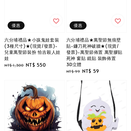
優惠
優惠
六分埔禮品★小孩鬼娃套裝
六分埔禮品★萬聖節無痕壁
(3種尺寸)★(現貨/發票)-
貼-鐮刀死神破牆★(現貨/
兒童萬聖節裝扮 恰吉殺人娃
發票)-萬聖節佈置 萬聖膠貼
娃
死神 窗貼 鏡貼 裝飾佈置
3D立體
Regular
Sale
NT$ 550
NT$ 1,300
Regular
Sale
NT$ 59
price
price
NT$ 99
price
price