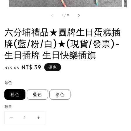
1
/
9
六分埔禮品★圓牌生日蛋糕插
牌(藍/粉/白)★(現貨/發票)-
生日插牌 生日快樂插旗
Regular
Sale
NT$ 39
優惠
NT$ 65
price
price
顏色
粉色
藍色
彩色
數量