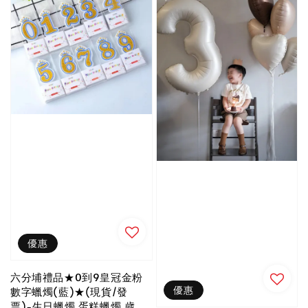
優惠
六分埔禮品★0到9皇冠金粉
優惠
數字蠟燭(藍)★(現貨/發
票)-生日蠟燭 蛋糕蠟燭 歲