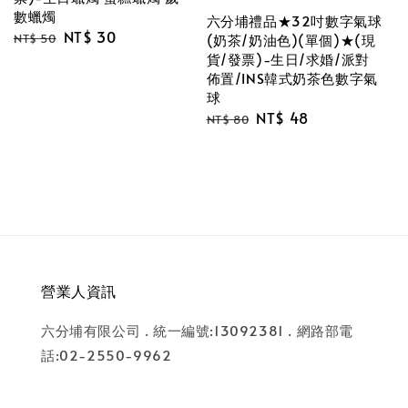
數蠟燭
六分埔禮品★32吋數字氣球
Regular
Sale
NT$ 30
NT$ 50
(奶茶/奶油色)(單個)★(現
price
price
貨/發票)-生日/求婚/派對
佈置/INS韓式奶茶色數字氣
球
Regular
Sale
NT$ 48
NT$ 80
price
price
營業人資訊
六分埔有限公司 . 統一編號:13092381 . 網路部電
話:02-2550-9962