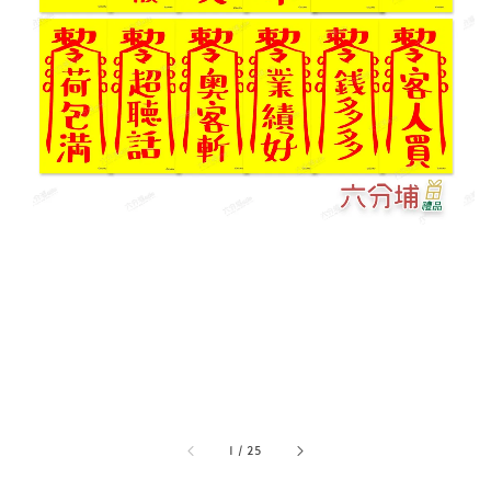
1
/
25