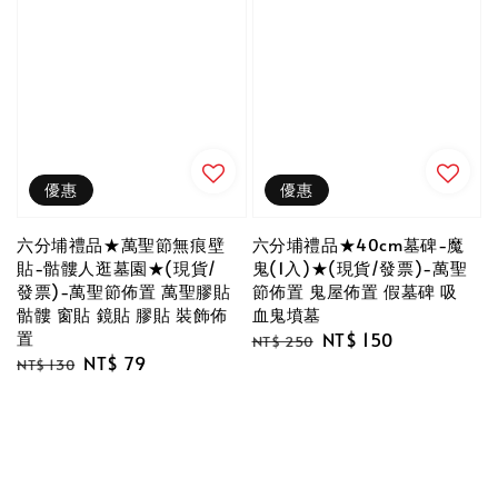
優惠
優惠
六分埔禮品★萬聖節無痕壁
六分埔禮品★40cm墓碑-魔
貼-骷髏人逛墓園★(現貨/
鬼(1入)★(現貨/發票)-萬聖
發票)-萬聖節佈置 萬聖膠貼
節佈置 鬼屋佈置 假墓碑 吸
骷髏 窗貼 鏡貼 膠貼 裝飾佈
血鬼墳墓
置
Regular
Sale
NT$ 150
NT$ 250
Regular
Sale
NT$ 79
price
price
NT$ 130
price
price