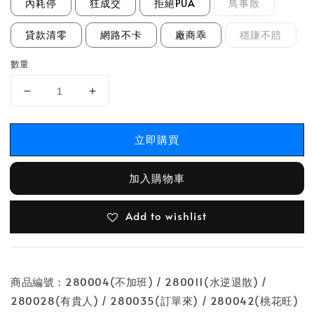
內耗停
狂成交
拒絕PUA
鳥事散
貸款清零
網路不卡
廠商乖
穩賺不賠
數量
立即購買
加入購物車
Add to wishlist
商品編號：280004(不加班) / 280011(水逆退散) /
280028(有貴人) / 280035(訂單來) / 280042(桃花旺)