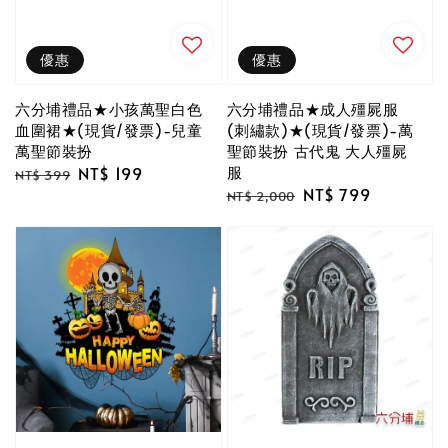
優惠
優惠
六分埔禮品★小孩萬聖白色
六分埔禮品★成人殭屍服
血圍裙★(現貨/發票)-兒童
(刺繡款)★(現貨/發票)-萬
萬聖節裝扮
聖節裝扮 古代鬼 大人殭屍
服
Regular
Sale
NT$ 199
NT$ 399
Regular
Sale
NT$ 799
price
price
NT$ 2,000
price
price