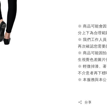
※ 商品可能會
分上下為合理範
※ 我們工作人
再次確認您需要
※ 商品可能因
生視覺色差圖片
※ 輕微掉漆、
不介意者再下標
※ 本服務與本
分享