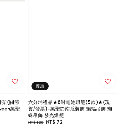
優惠
骨架(關節
六分埔禮品★8吋電池燈籠(5款)★(現
ween萬聖
貨/發票)-萬聖節南瓜裝飾 蝙蝠吊飾 蜘
蛛吊飾 發光燈籠
Regular
Sale
NT$ 72
NT$ 120
price
price