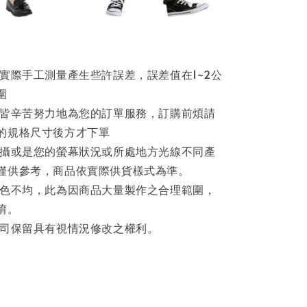
因實際手工測量產生些許誤差，誤差值在1~2公
圍
員皆辛苦努力地為您的訂單服務，訂購前煩請
的規格尺寸後方才下單
拍攝或是您的螢幕狀況或所處地方光線不同產
僅供參考，商品依實際供貨樣式為準。
著色不均，此為因商品大量製作之合理範圍，
唷。
公司保留具有視情況修改之權利。