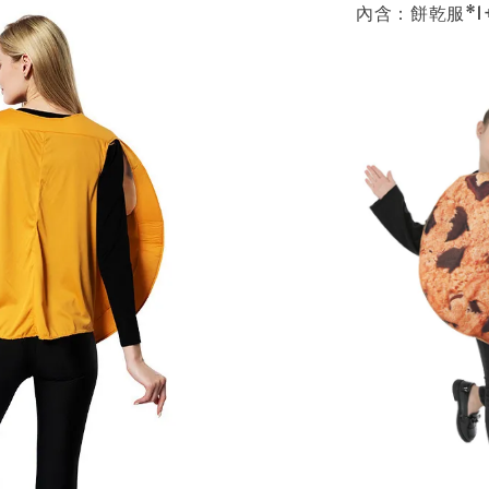
內含：餅乾服*1