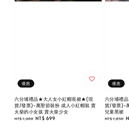
優惠
優惠
六分埔禮品★大人女小紅帽長裙★(現
六分埔禮品
貨/發票)-萬聖節裝扮 成人小紅帽裝 賣
貨/發票)
火柴的小女孩 賣火柴少女
兒童黑裙
Regular
Sale
NT$ 699
Regular
S
N
NT$ 1,600
NT$ 1,850
price
price
price
p