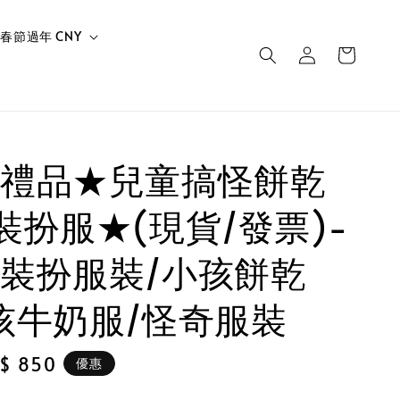
春節過年 CNY
禮品★兒童搞怪餅乾
裝扮服★(現貨/發票)-
裝扮服裝/小孩餅乾
孩牛奶服/怪奇服裝
le
$ 850
優惠
ice