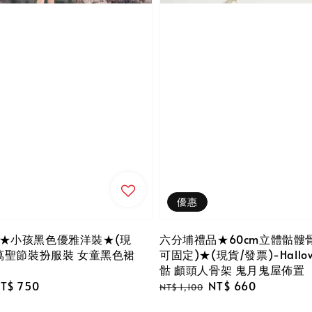
優惠
★小孩黑色優雅洋裝★(現
六分埔禮品★60cm立體骷髏
-萬聖節裝扮服裝 女童黑色裙
可固定)★(現貨/發票)-Hallo
骷 顱頭人骨架 鬼月鬼屋佈置
ale
T$ 750
Regular
Sale
NT$ 660
NT$ 1,100
rice
price
price