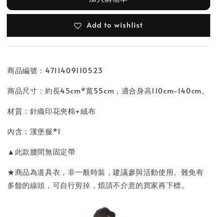
Add to wishlist
商品編號：4711409110523
商品尺寸：約長45cm*寬55cm，適合身高110cm-140cm。
材質：針織印花夾棉+絨布
內含：漢堡服*1
▲此款腰間無固定帶
★商品為道具衣，非一般時裝，建議參與活動使用。難免有
多餘的線頭，可自行剪掉，煩請不介意的買家再下標。