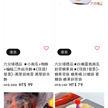
優惠
優惠
六分埔禮品 ★小南瓜+蜘蛛
六分埔禮品★白幽靈抱南瓜
+蝙蝠三件組吊飾★(現貨/
斜背糖果袋★(現貨/發票)-
發票)-萬聖節佈置 萬聖節吊
糖果背袋 糖果桶 討糖袋 要
飾
糖袋 糖果斜背袋
Regular
Sale
NT$ 99
Regular
Sale
NT$ 79
NT$ 200
NT$ 130
price
price
price
price