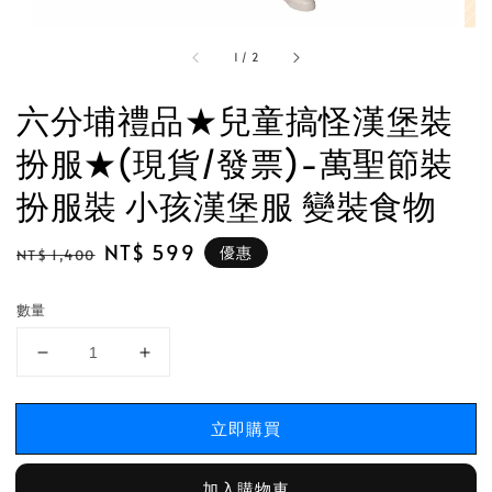
1
/
2
六分埔禮品★兒童搞怪漢堡裝
扮服★(現貨/發票)-萬聖節裝
扮服裝 小孩漢堡服 變裝食物
Regular
Sale
NT$ 599
優惠
NT$ 1,400
price
price
數量
立即購買
加入購物車