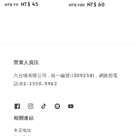
Regular
Sale
NT$ 45
Regular
Sale
NT$ 60
NT$ 75
NT$ 100
price
price
price
price
營業人資訊
六分埔有限公司 . 統一編號:13092381 . 網路部電
話:02-2550-9962
相關連結
本店地址