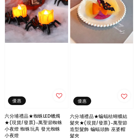
優惠
優惠
六分埔禮品★蜘蛛LED蠟燭
六分埔禮品★蝙蝠桔蝴蝶結
★(現貨/發票)-萬聖節蜘蛛
髮夾★(現貨/發票)-萬聖節
小夜燈 蜘蛛玩具 發光蜘蛛
造型髮飾 蝙蝠頭飾 巫婆帽
小夜燈
髮夾