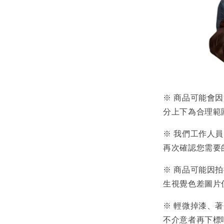
※ 商品可能會
分上下為合理範
※ 我們工作人
再次確認您需要
※ 商品可能因
生視覺色差圖片
※ 輕微掉漆、
不介意者再下標