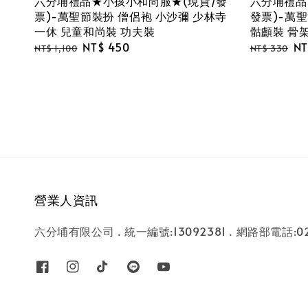
六分埔禮品★小孩小和尚服★(現貨/發
六分埔禮品★
票)-萬聖節裝扮 僧侶袍 小沙彌 少林寺
發票)-萬
一休 兒童和尚裝 功夫裝
骷顱裝 骨
Regular
Sale
NT$ 450
Regular
Sa
NT
NT$ 1,100
NT$ 330
price
price
price
pr
營業人資訊
六分埔有限公司 . 統一編號:13092381 . 網路部電話:02