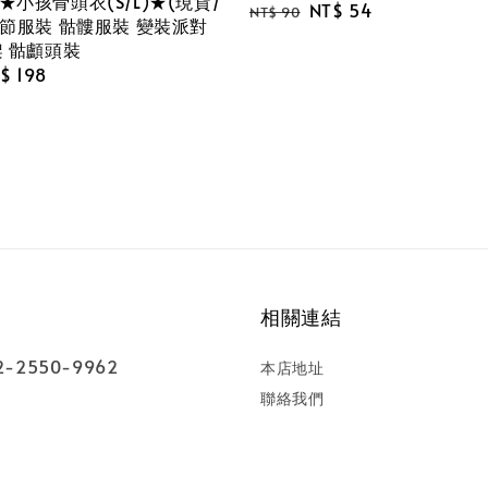
小孩骨頭衣(S/L)★(現貨/
Regular
Sale
NT$ 54
NT$ 90
聖節服裝 骷髏服裝 變裝派對
price
price
架 骷顱頭裝
le
$ 198
ice
相關連結
-2550-9962
本店地址
聯絡我們