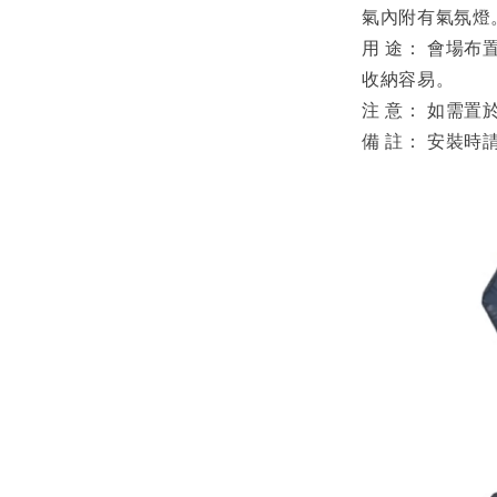
氣內附有氣氛燈
用 途： 會場
收納容易。
注 意： 如需
備 註： 安裝時