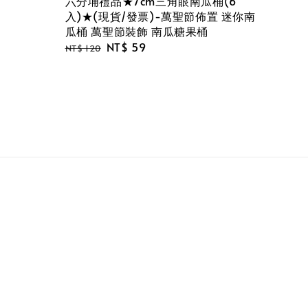
六分埔禮品★7cm三角眼南瓜桶(6
入)★(現貨/發票)-萬聖節佈置 迷你南
瓜桶 萬聖節裝飾 南瓜糖果桶
Regular
Sale
NT$ 59
NT$ 120
price
price