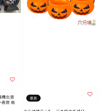
隨機出貨
優惠
小夜燈 南