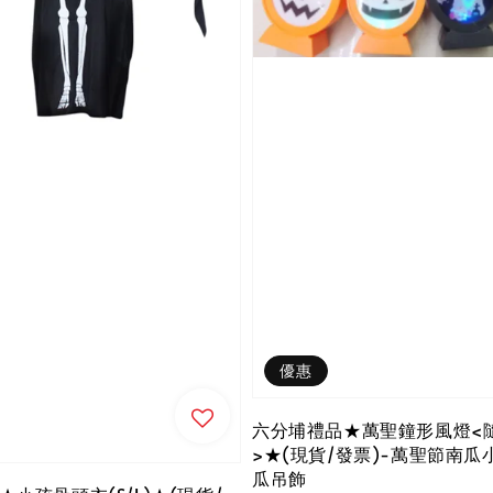
優惠
六分埔禮品★萬聖鐘形風燈<
>★(現貨/發票)-萬聖節南瓜
瓜吊飾