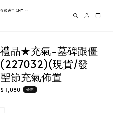
春節過年 CNY
禮品★充氣-墓碑跟僵
227032)(現貨/發
萬聖節充氣佈置
le
$ 1,080
優惠
ice