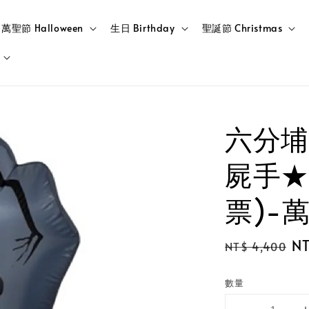
萬聖節 Halloween
生日 Birthday
聖誕節 Christmas
六分埔
屍手★(
票)-
Regular
Sa
NT
NT$ 4,400
price
pr
數量