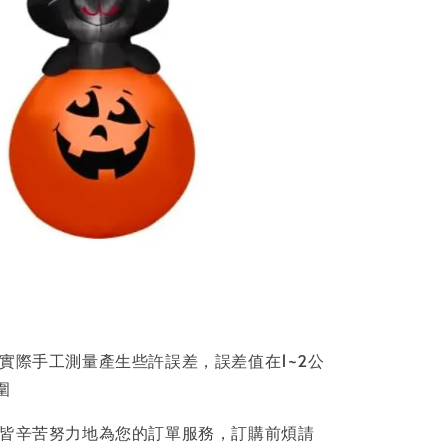
因實際手工測量產生些許誤差，誤差值在1~2公
圍
員皆辛苦努力地為您的訂單服務，訂購前煩請