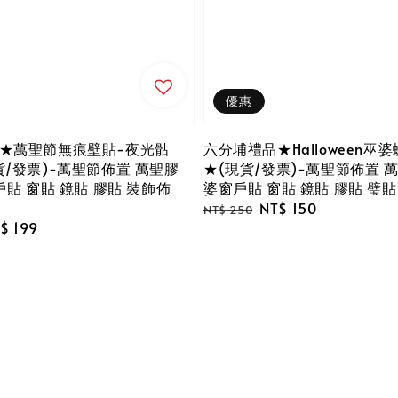
優惠
★萬聖節無痕壁貼-夜光骷
六分埔禮品★Halloween巫
貨/發票)-萬聖節佈置 萬聖膠
★(現貨/發票)-萬聖節佈置 
戶貼 窗貼 鏡貼 膠貼 裝飾佈
婆窗戶貼 窗貼 鏡貼 膠貼 璧貼
Regular
Sale
NT$ 150
NT$ 250
le
$ 199
price
price
ice