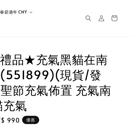
春節過年 CNY
禮品★充氣黑貓在南
551899)(現貨/發
萬聖節充氣佈置 充氣南
貓充氣
le
T$ 990
優惠
ice