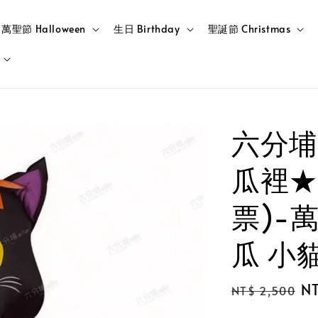
萬聖節 Halloween
生日 Birthday
聖誕節 Christmas
六分埔
瓜裡★(
票)-
瓜 小
Regular
Sa
N
NT$ 2,500
price
pr