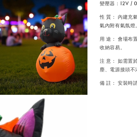
變壓器：12V / 0
性 質： 內建充
氣內附有氣氛燈
用 途： 會場
收納容易。
注 意： 如需
塵、電源接頭不
備 註： 安裝時