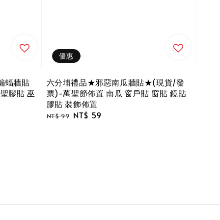
優惠
婆蝙蝠牆貼
六分埔禮品★邪惡南瓜牆貼★(現貨/發
萬聖膠貼 巫
票)-萬聖節佈置 南瓜 窗戶貼 窗貼 鏡貼
膠貼 裝飾佈置
Regular
Sale
NT$ 59
NT$ 99
price
price