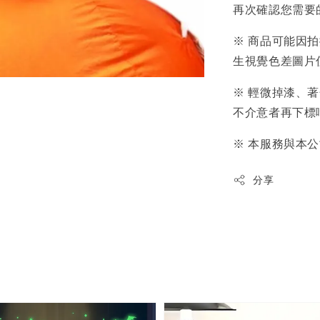
再次確認您需要
※ 商品可能因
生視覺色差圖片
※ 輕微掉漆、
不介意者再下標
※ 本服務與本
分享