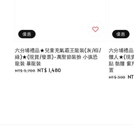
優惠
優惠
六分埔禮品★兒童充氣霸王龍裝(灰/棕/
六分埔禮品
綠)★(現貨/發票)-萬聖節裝扮 小孩恐
髏人★(現
龍裝 暴龍裝
貼 骷髏 窗
置
Regular
Sale
NT$ 1,480
NT$ 3,700
Regular
Sa
NT
price
price
NT$ 300
price
pr