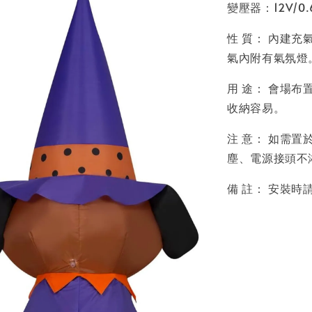
變壓器：12V/0.
性 質： 內建充
氣內附有氣氛燈
用 途： 會場
收納容易。
注 意： 如需
塵、電源接頭不
備 註： 安裝時