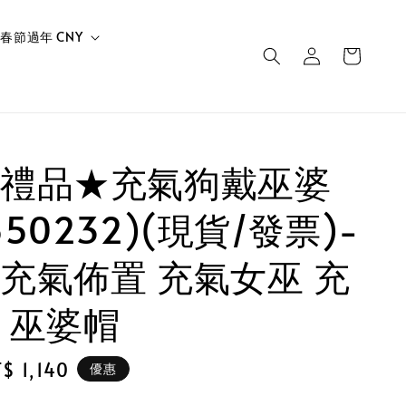
春節過年 CNY
禮品★充氣狗戴巫婆
50232)(現貨/發票)-
充氣佈置 充氣女巫 充
 巫婆帽
le
$ 1,140
優惠
ice