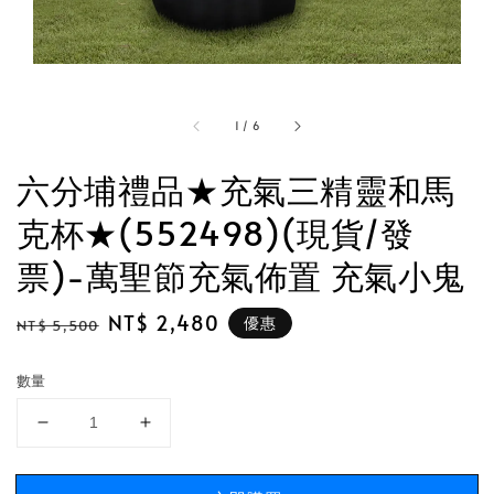
1
/
6
六分埔禮品★充氣三精靈和馬
克杯★(552498)(現貨/發
票)-萬聖節充氣佈置 充氣小鬼
Regular
Sale
NT$ 2,480
優惠
NT$ 5,500
price
price
數量