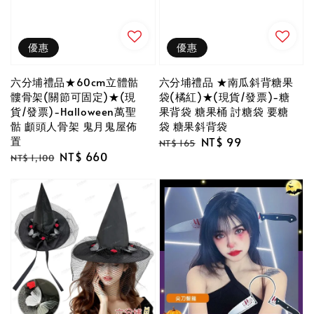
優惠
優惠
六分埔禮品★60cm立體骷
六分埔禮品 ★南瓜斜背糖果
髏骨架(關節可固定)★(現
袋(橘紅)★(現貨/發票)-糖
貨/發票)-Halloween萬聖
果背袋 糖果桶 討糖袋 要糖
骷 顱頭人骨架 鬼月鬼屋佈
袋 糖果斜背袋
置
Regular
Sale
NT$ 99
NT$ 165
Regular
Sale
NT$ 660
price
price
NT$ 1,100
price
price