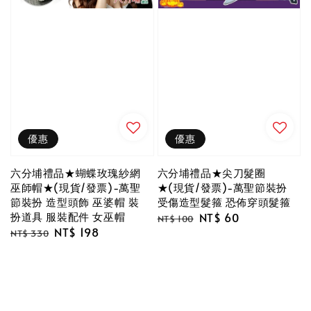
優惠
優惠
六分埔禮品★蝴蝶玫瑰紗網
六分埔禮品★尖刀髮圈
巫師帽★(現貨/發票)-萬聖
★(現貨/發票)-萬聖節裝扮
節裝扮 造型頭飾 巫婆帽 裝
受傷造型髮箍 恐佈穿頭髮箍
扮道具 服裝配件 女巫帽
Regular
Sale
NT$ 60
NT$ 100
Regular
Sale
NT$ 198
price
price
NT$ 330
price
price