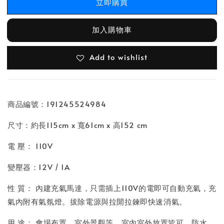
立即購買
加入購物車
Add to wishlist
商品編號：191245524984
尺寸：約長115cm x 寬61cm x 高152 cm
電 壓： 110V
變壓器：12V / 1A
性 質： 內建充氣馬達，只需插上110V的電即可自動充氣，充
氣內附有氣氛燈。拔除電源與拉開拉鍊即快速消氣。
用 途： 會場布置、室外景觀等。室內室外放置皆可，防水，