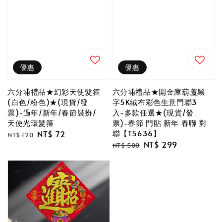
優惠
優惠
六分埔禮品★幻彩天使髮箍
六分埔禮品★開金庫葫蘆黑
(白色/粉色)★(現貨/發
字5K絨布彩色生意門聯3
票)-過年/新年/春節裝扮/
入-多款任選★(現貨/發
天使光環髮箍
票)-春節 門貼 新年 春聯 對
聯【T5636】
Regular
Sale
NT$ 72
NT$ 120
Regular
Sale
NT$ 299
price
price
NT$ 500
price
price