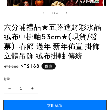
1
/
3
六分埔禮品★五路進財彩水晶
絨布中掛軸53cm★(現貨/發
票)-春節 過年 新年佈置 掛飾
立體吊飾 絨布掛軸 傳統
Regular
Sale
NT$ 168
優惠
NT$ 200
price
price
數量
立即購買