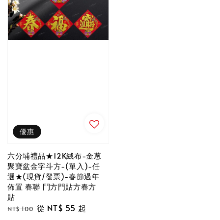
優惠
六分埔禮品★12K絨布-金蔥
聚寶盆金字斗方-(單入)-任
選★(現貨/發票)-春節過年
佈置 春聯 鬥方門貼方春方
貼
Regular
Sale
從
NT$ 55
起
NT$ 100
price
price