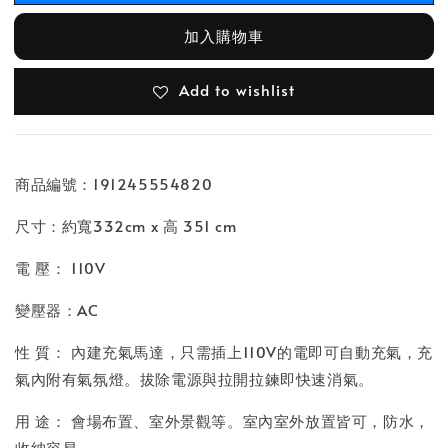
加入購物車
Add to wishlist
商品編號：191245554820
尺寸：約寬332cm x 高 351 cm
電 壓： 110V
變壓器：AC
性 質： 內建充氣馬達，只需插上110V的電即可自動充氣，充
氣內附有氣氛燈。拔除電源與拉開拉鍊即快速消氣。
用 途： 會場布置、室外景觀等。室內室外放置皆可，防水，
收納容易。