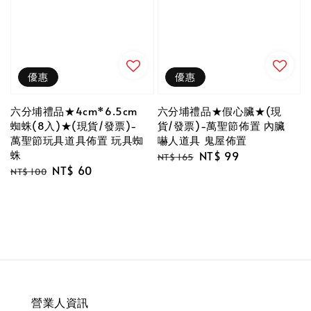
優惠
優惠
六分埔禮品★4cm*6.5cm
六分埔禮品★假心臟★(現
蜘蛛(8入)★(現貨/發票)-
貨/發票)-萬聖節佈置 內臟
萬聖節玩具道具佈置 玩具蜘
嚇人道具 鬼屋佈置
蛛
Regular
Sale
NT$ 99
NT$ 165
Regular
Sale
NT$ 60
price
price
NT$ 100
price
price
營業人資訊