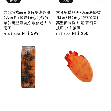
六分埔禮品★奧特曼連身服
六分埔禮品★70cm網紗披
(含面具+胸燈)★(現貨/發
風(藍/粉)★(現貨/發票)-
票)-萬聖節裝扮 鹹蛋超人力
萬聖節裝扮 斗篷 夢幻公主
霸王
披風 公主披風
Regular
Sale
NT$ 599
Regular
Sale
NT$ 250
NT$ 1,600
NT$ 500
price
price
price
price