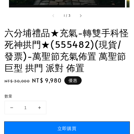
1
/
3
六分埔禮品★充氣-轉雙手科怪
死神拱門★(555482)(現貨/
發票)-萬聖節充氣佈置 萬聖節
巨型 拱門 派對 佈置
Regular
Sale
NT$ 9,980
優惠
NT$ 30,000
price
price
數量
立即購買