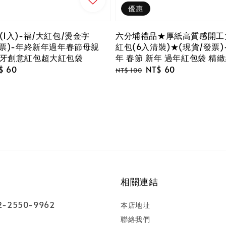
優惠
1入)-福/大紅包/燙金字
六分埔禮品★厚紙高質感開工
發票)-年終新年過年春節母親
紅包(6入清裝)★(現貨/發票)-
牙創意紅包超大紅包袋
年 春節 新年 過年紅包袋 精
le
$ 60
Regular
Sale
NT$ 60
NT$ 100
ce
price
price
相關連結
-2550-9962
本店地址
聯絡我們