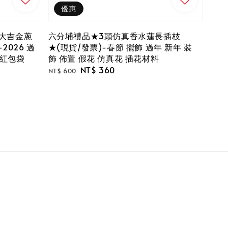
優惠
大吉金蔥
六分埔禮品★3頭仿真香水蓮長插枝
2026 過
★(現貨/發票)-春節 擺飾 過年 新年 裝
緻紅包袋
飾 佈置 假花 仿真花 插花材料
Regular
Sale
NT$ 360
NT$ 600
price
price