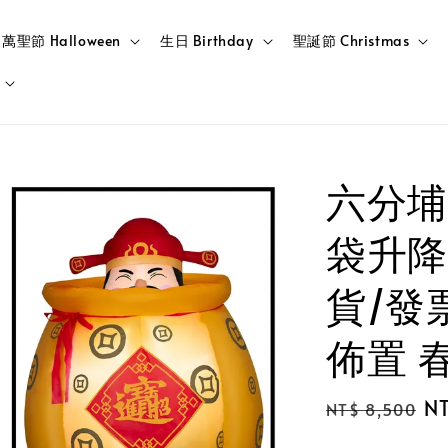
萬聖節 Halloween
生日 Birthday
聖誕節 Christmas
六分埔
袋升降財
貨/發
佈置 
Regular
Sa
N
NT$ 8,500
price
pr