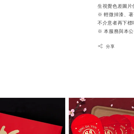
生視覺色差圖片
※ 輕微掉漆、
不介意者再下標
※ 本服務與本
分享