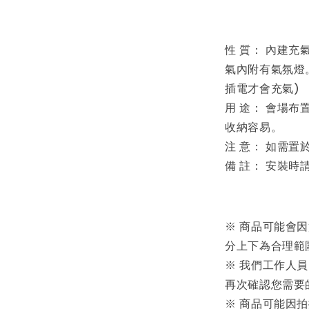
性 質： 內建充
氣內附有氣氛燈
插電才會充氣)
用 途： 會場
收納容易。
注 意： 如需
備 註： 安裝時
※ 商品可能會
分上下為合理範
※ 我們工作人
再次確認您需要
※ 商品可能因