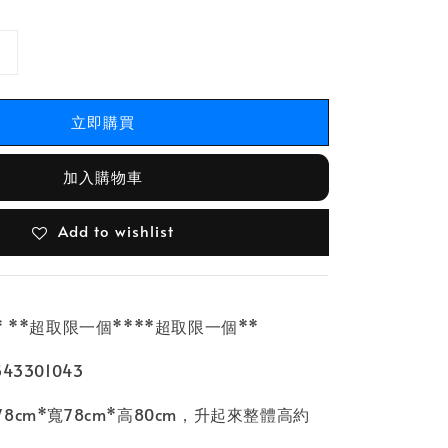
立即購買
加入購物車
Add to wishlist
* **超取限一個****超取限一個**
3301043
8cm*寬78cm*高80cm，升起來整體高約