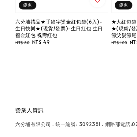
優惠
優惠
六分埔禮品★手繪字燙金紅包袋(6入)-
★大紅包袋(
生日快樂★(現貨/發票)-生日紅包 生日
★(現貨/
禮金紅包 祝壽紅包
節父親節尾
Regular
Sale
NT$ 49
Regular
Sa
NT
NT$ 80
NT$ 100
price
price
price
pri
營業人資訊
六分埔有限公司 . 統一編號:13092381 . 網路部電話:02