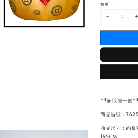
數量
**超取限一個*
商品編號：76254
商品尺寸：約長7
145CM