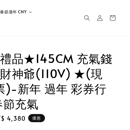
春節過年 CNY
禮品★145CM 充氣錢
神爺(110V) ★(現
票)-新年 過年 彩券行
春節充氣
le
T$ 4,380
優惠
ice