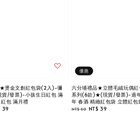
優惠
★燙金文創紅包袋(2入)-彌
六分埔禮品★立體毛絨玩偶紅
現貨/發票)-小孩生日紅包 滿
系列(6款)★(現貨/發票)-過年
月紅包 滿月禮
年 春酒 精緻紅包袋 立體紅包
e
 39
Regular
Sale
NT$ 39
NT$ 60
ce
price
price