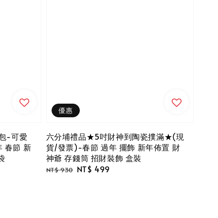
優惠
包-可愛
六分埔禮品★5吋財神到陶瓷撲滿★(現
 春節 新
貨/發票)-春節 過年 擺飾 新年佈置 財
袋
神爺 存錢筒 招財裝飾 盒裝
Regular
Sale
NT$ 499
NT$ 930
price
price