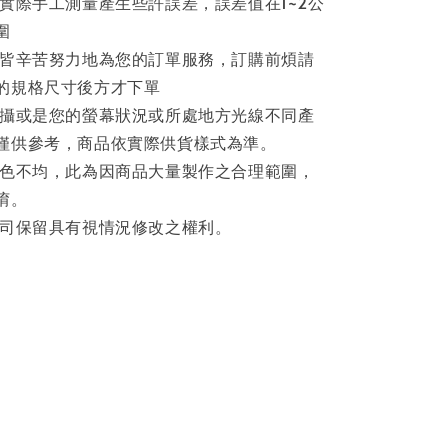
因實際手工測量產生些許誤差，誤差值在1~2公
圍
員皆辛苦努力地為您的訂單服務，訂購前煩請
的規格尺寸後方才下單
拍攝或是您的螢幕狀況或所處地方光線不同產
僅供參考，商品依實際供貨樣式為準。
著色不均，此為因商品大量製作之合理範圍，
唷。
公司保留具有視情況修改之權利。