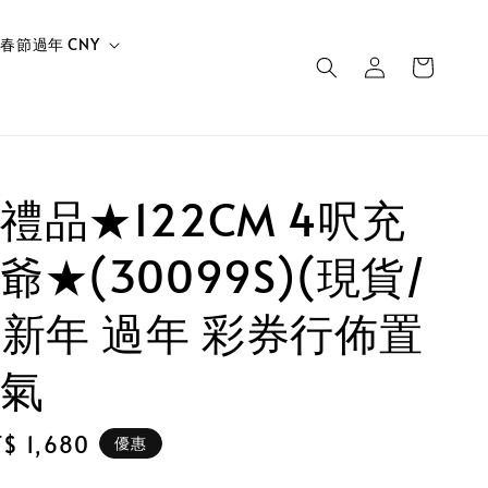
春節過年 CNY
禮品★122CM 4呎充
★(30099S)(現貨/
-新年 過年 彩券行佈置
氣
le
$ 1,680
優惠
ice