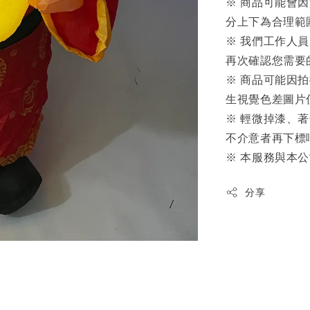
※ 商品可能會
分上下為合理範
※ 我們工作人
再次確認您需要
※ 商品可能因
生視覺色差圖片
※ 輕微掉漆、
不介意者再下標
※ 本服務與本
分享