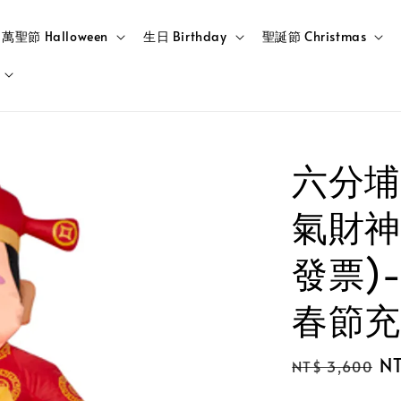
萬聖節 Halloween
生日 Birthday
聖誕節 Christmas
六分埔
氣財神爺
發票)
春節充
Regular
Sa
NT
NT$ 3,600
price
pr