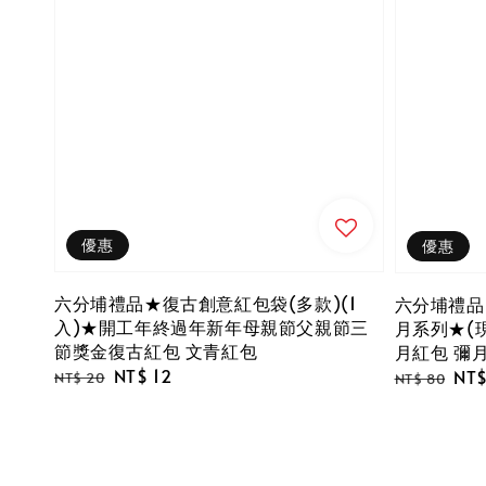
優惠
優惠
六分埔禮品★復古創意紅包袋(多款)(1
六分埔禮品
入)★開工年終過年新年母親節父親節三
月系列★(
節獎金復古紅包 文青紅包
月紅包 彌
Regular
Sale
NT$ 12
Regular
Sal
NT$
NT$ 20
NT$ 80
price
price
price
pri