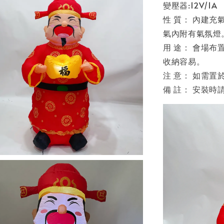
變壓器:12V/1A
性 質： 內建充
氣內附有氣氛燈
用 途： 會場
收納容易。
注 意： 如需
備 註： 安裝時